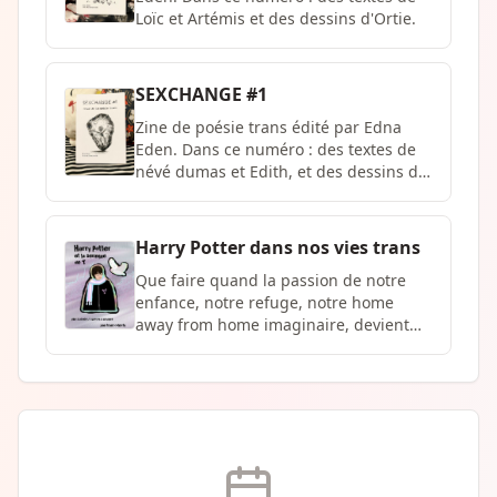
Loïc et Artémis et des dessins d'Ortie.
SEXCHANGE #1
Zine de poésie trans édité par Edna
Eden. Dans ce numéro : des textes de
névé dumas et Edith, et des dessins de
Noël.
Harry Potter dans nos vies trans
Que faire quand la passion de notre
enfance, notre refuge, notre home
away from home imaginaire, devient
cauchemar ? Ce n'est pas du Guillermo
del Torro, mais la vie trans ordinaire
avec le petit sorcier de merde, Harry
Potter. Nous avons demandé à nos
adelphes leurs histoires, et nous avons
écrit les nôtres. La trahison, le deuil,
l'ostracisme, la nostalgie, vous allez