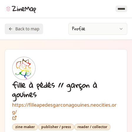
ZineMap
Profile
Back to map
fille à pédés // garçon à
gouines
https://filleapedesgarconagouines.neocities.or
g/
zine maker
publisher / press
reader / collector