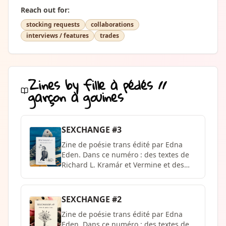
Reach out for:
stocking requests
collaborations
interviews / features
trades
Zines by
fille à pédés //
garçon à gouines
SEXCHANGE #3
Zine de poésie trans édité par Edna
Eden. Dans ce numéro : des textes de
Richard L. Kramár et Vermine et des
collages de Clémence.
SEXCHANGE #2
Zine de poésie trans édité par Edna
Eden. Dans ce numéro : des textes de