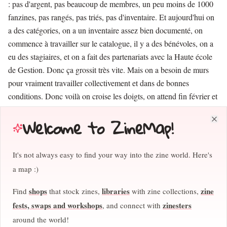
: pas d'argent, pas beaucoup de membres, un peu moins de 1000
fanzines, pas rangés, pas triés, pas d'inventaire. Et aujourd'hui on
a des catégories, on a un inventaire assez bien documenté, on
commence à travailler sur le catalogue, il y a des bénévoles, on a
eu des stagiaires, et on a fait des partenariats avec la Haute école
de Gestion. Donc ça grossit très vite. Mais on a besoin de murs
pour vraiment travailler collectivement et dans de bonnes
conditions. Donc voilà on croise les doigts, on attend fin février et
cet été pour voir tout ça arriver.
Welcome to ZineMap!
Clo
CJ :
Bonne chance !
Stef :
(rire) Mais jusque-là, tout se passe toujours bien. C'est la
It's not always easy to find your way into the zine world. Here's
seule fanzinothèque de Suisse en fait. Genève en particulier a une
a map :)
histoire riche sur la bande dessinée, la microédition, les
shops
libraries
zine
Find
that stock zines,
with zine collections,
publications alternatives, depuis les années septante. C'est un
patrimoine intéressant mais très difficile à récolter, à atteindre ou à
fests, swaps and workshops
zinesters
, and connect with
rechercher. Donc c'est une superbe occasion de pouvoir avoir une
around the world!