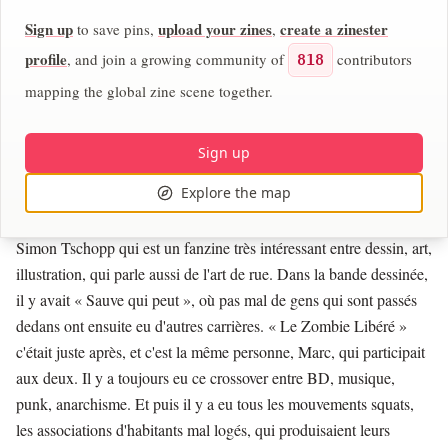
association indépendante qui fasse le lien avec l'underground
Sign up
upload your zines
create a zinester
to save pins,
,
secret dispersé et d'autres institutions, et surtout pour le public.
profile
, and join a growing community of
contributors
Pour raconter cette histoire, toutes ces voix qu'on n'a pas écoutées,
818
que personne ne connaît, ou que les gens ont oubliées, et qui font
mapping the global zine scene together.
l'histoire et qui sont importantes aussi.
CJ :
Sign up
Il y a des exemples de fanzines qui parlent de ces histoires
alternatives ?
Explore the map
Stef :
Dans des éditions un peu anciennes, il y a « Étagères » de
Simon Tschopp qui est un fanzine très intéressant entre dessin, art,
illustration, qui parle aussi de l'art de rue. Dans la bande dessinée,
il y avait « Sauve qui peut », où pas mal de gens qui sont passés
dedans ont ensuite eu d'autres carrières. « Le Zombie Libéré »
c'était juste après, et c'est la même personne, Marc, qui participait
aux deux. Il y a toujours eu ce crossover entre BD, musique,
punk, anarchisme. Et puis il y a eu tous les mouvements squats,
les associations d'habitants mal logés, qui produisaient leurs